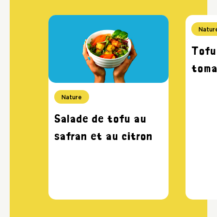
Natur
Tofu
toma
Nature
Salade de tofu au
safran et au citron