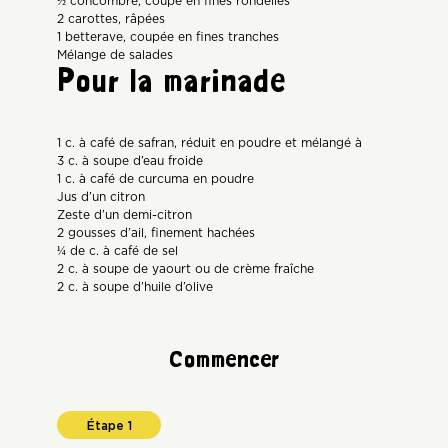
½ concombre, coupé en fines rondelles
2 carottes, râpées
1 betterave, coupée en fines tranches
Mélange de salades
Pour la marinade
1 c. à café de safran, réduit en poudre et mélangé à
3 c. à soupe d’eau froide
1 c. à café de curcuma en poudre
Jus d’un citron
Zeste d’un demi-citron
2 gousses d’ail, finement hachées
¼ de c. à café de sel
2 c. à soupe de yaourt ou de crème fraîche
2 c. à soupe d’huile d’olive
Commencer