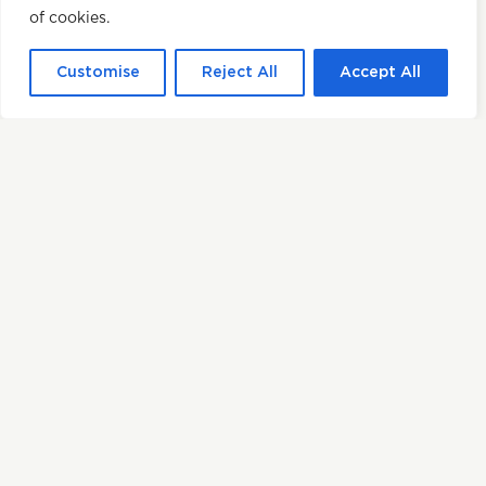
NOUS CONTACTER
of cookies.
© 2026 Tofoo | Site par
Tall
Customise
Reject All
Accept All